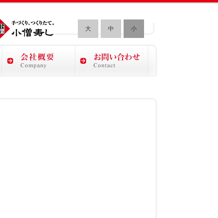
大
中
小